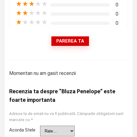
★
★
★
★
★
0
★
★
★
★
★
0
★
★
★
★
★
0
PAREREA TA
Momentan nu am gasit recenzii
Recenzia ta despre “Bluza Penelope” este
foarte importanta
Adresa ta de email nu va fi publicată.
Câmpurile obligatorii sunt
marcate cu
*
Acorda Stele