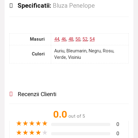
Specificatii:
Bluza Penelope
Masuri
44
,
46
,
48
,
50
,
52
,
54
Auriu, Bleumarin, Negru, Rosu,
Culori
Verde, Visiniu
Recenzii Clienti
0.0
out of 5
★
★
★
★
★
0
★
★
★
★
★
0