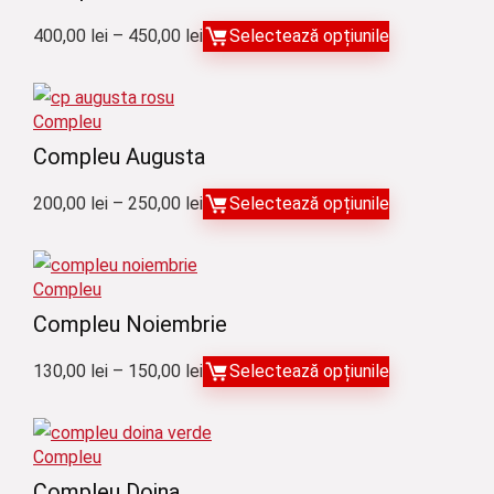
Interval
400,00
lei
–
450,00
lei
Selectează opțiunile
de
prețuri:
Compleu
400,00 lei
Compleu Augusta
până
la
Interval
200,00
lei
–
250,00
lei
Selectează opțiunile
450,00 lei
de
prețuri:
Compleu
200,00 lei
Compleu Noiembrie
până
la
Interval
130,00
lei
–
150,00
lei
Selectează opțiunile
250,00 lei
de
prețuri:
Compleu
130,00 lei
Compleu Doina
până