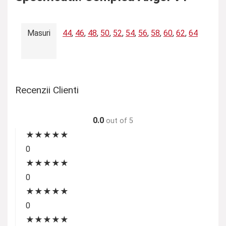
Masuri
44
,
46
,
48
,
50
,
52
,
54
,
56
,
58
,
60
,
62
,
64
Recenzii Clienti
0.0
out of 5
★
★
★
★
★
0
★
★
★
★
★
0
★
★
★
★
★
0
★
★
★
★
★