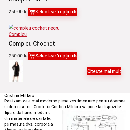
la
250,00
lei
Selectează opțiunile
150,00 lei
Compleu
Compleu Chochet
250,00
lei
Selectează opțiunile
Citește mai mult
Cristina Militaru
Realizam cele mai moderne piese vestimentare pentru doamne
si domnisoare! Croitoria Cristina
Militaru va pune la dispozitie
tipare de haine moderne
din materiale de calitate,
pe masura dvs. corporala.
Alegeti cu incredere