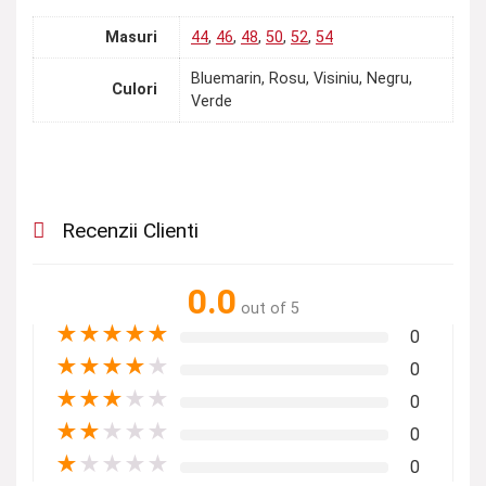
Masuri
44
,
46
,
48
,
50
,
52
,
54
Bluemarin, Rosu, Visiniu, Negru,
Culori
Verde
Recenzii Clienti
0.0
out of 5
★
★
★
★
★
0
★
★
★
★
★
0
★
★
★
★
★
0
★
★
★
★
★
0
★
★
★
★
★
0