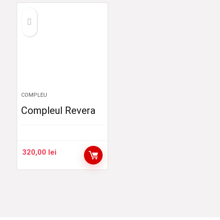
160,00 lei
până
la
180,00 lei
COMPLEU
Compleul Revera
320,00
lei