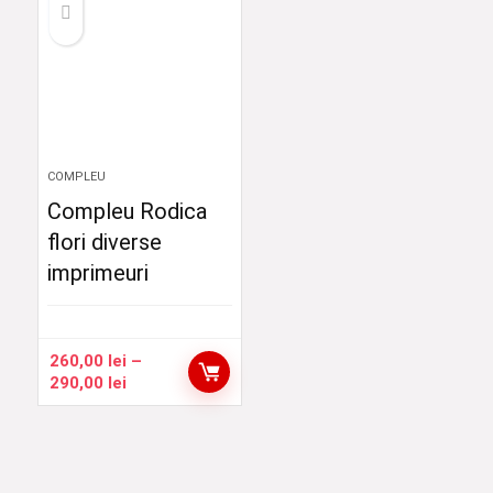
până
la
150,00 lei
COMPLEU
Compleu Rodica
flori diverse
imprimeuri
260,00
lei
–
Interval
290,00
lei
de
prețuri:
260,00 lei
până
la