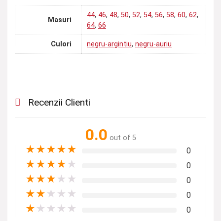
44
,
46
,
48
,
50
,
52
,
54
,
56
,
58
,
60
,
62
,
Masuri
64
,
66
Culori
negru-argintiu
,
negru-auriu
Recenzii Clienti
0.0
out of 5
★
★
★
★
★
0
★
★
★
★
★
0
★
★
★
★
★
0
★
★
★
★
★
0
★
★
★
★
★
0