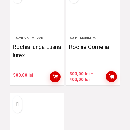
380,00 lei
400,00 lei
ROCHII MARIMI MARI
ROCHII MARIMI MARI
Rochia lunga Luana
Rochie Cornelia
lurex
300,00
lei
–
500,00
lei
Interval
400,00
lei
de
prețuri:
300,00 lei
până
la
400,00 lei