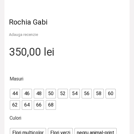
Rochia Gabi
Adauga recenzie
350,00
lei
Masuri
44
46
48
50
52
54
56
58
60
62
64
66
68
Culori
Flori multicolor
Flori verzi
negru animal-print