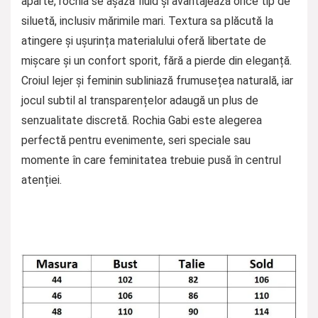
aparte, rochia se așază fluid și avantajează orice tip de
siluetă, inclusiv mărimile mari. Textura sa plăcută la
atingere și ușurința materialului oferă libertate de
mișcare și un confort sporit, fără a pierde din eleganță.
Croiul lejer și feminin subliniază frumusețea naturală, iar
jocul subtil al transparențelor adaugă un plus de
senzualitate discretă. Rochia Gabi este alegerea
perfectă pentru evenimente, seri speciale sau
momente în care feminitatea trebuie pusă în centrul
atenției.