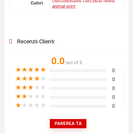
Flori multicolor
,
Flori verzi
,
negru
Culori
animal-print
Recenzii Clienti
0.0
out of 5
★
★
★
★
★
0
★
★
★
★
★
0
★
★
★
★
★
0
★
★
★
★
★
0
★
★
★
★
★
0
PAREREA TA