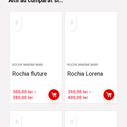
Altii au cumparat si...
ROCHII MARIMI MARI
ROCHII MARIMI MARI
Rochia fluture
Rochia Lorena
300,00
lei
–
350,00
lei
–
Interval
Interval
380,00
lei
400,00
lei
de
de
prețuri:
prețuri:
300,00 lei
350,00 lei
până
până
la
la