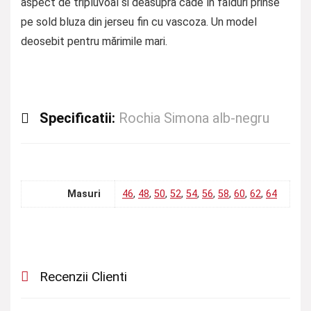
aspect de tripluvoal si deasupra cade în falduri prinse
pe sold bluza din jerseu fin cu vascoza. Un model
deosebit pentru mărimile mari.
Specificatii:
Rochia Simona alb-negru
Masuri
46
,
48
,
50
,
52
,
54
,
56
,
58
,
60
,
62
,
64
Recenzii Clienti