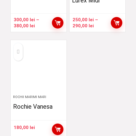
Lurex Midi
300,00
lei
–
250,00
lei
–
Interval
Interval
380,00
lei
290,00
lei
de
de
prețuri:
prețuri:
300,00 lei
250,00 lei
până
până
la
la
380,00 lei
290,00 lei
ROCHII MARIMI MARI
Rochie Vanesa
180,00
lei