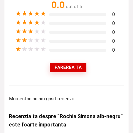
0.0
out of 5
★
★
★
★
★
0
★
★
★
★
★
0
★
★
★
★
★
0
★
★
★
★
★
0
★
★
★
★
★
0
PAREREA TA
Momentan nu am gasit recenzii
Recenzia ta despre “Rochia Simona alb-negru”
este foarte importanta