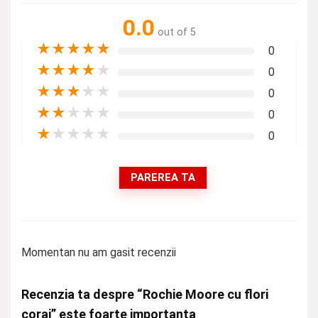
0.0
out of 5
★
★
★
★
★
0
★
★
★
★
★
0
★
★
★
★
★
0
★
★
★
★
★
0
★
★
★
★
★
0
PAREREA TA
Momentan nu am gasit recenzii
Recenzia ta despre “Rochie Moore cu flori
corai” este foarte importanta