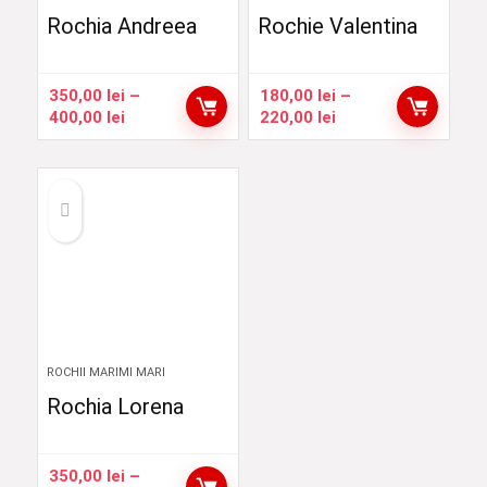
Rochia Andreea
Rochie Valentina
350,00
lei
–
180,00
lei
–
Interval
Interval
400,00
lei
220,00
lei
de
de
prețuri:
prețuri:
350,00 lei
180,00 lei
până
până
la
la
400,00 lei
220,00 lei
ROCHII MARIMI MARI
Rochia Lorena
350,00
lei
–