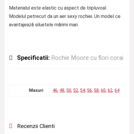
Materialul este elastic cu aspect de tripluvoal .
Modelul petrecut da un aer sexy rochiei. Un model ce
avantajează siluetele mărimi mari.
Specificatii:
Rochie Moore cu flori corai
Masuri
46
,
48
,
50
,
52
,
54
,
56
,
58
,
60
,
62
,
64
Recenzii Clienti