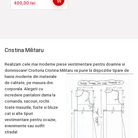
Interval
400,00
lei
de
prețuri:
350,00 lei
până
la
400,00 lei
Cristina Militaru
Realizam cele mai moderne piese vestimentare pentru doamne si
domnisoare! Croitoria Cristina
Militaru va pune la dispozitie tipare de
haine moderne din materiale
de calitate, pe masura dvs.
corporala. Alegeti cu
incredere pantaloni dama la
comanda, sacouri, rochii
toate masurile, fuste si bluze
cat si alte tipuri
vestimentare pentru ocazie,
evenimente sau outfit
stradal.