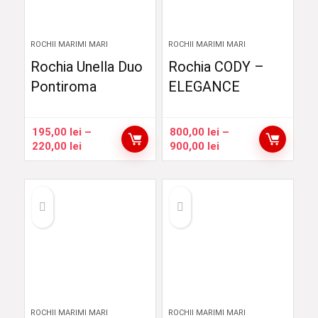
ROCHII MARIMI MARI
ROCHII MARIMI MARI
Rochia Unella Duo
Rochia CODY –
Pontiroma
ELEGANCE
195,00
lei
–
800,00
lei
–
Interval
Interval
220,00
lei
900,00
lei
de
de
prețuri:
prețuri:
195,00 lei
800,00 lei
până
până
la
la
220,00 lei
900,00 lei
ROCHII MARIMI MARI
ROCHII MARIMI MARI