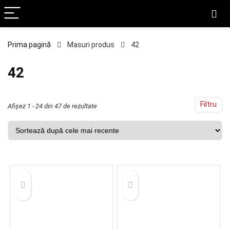
Prima pagină
Masuri produs
42
ț
ț
im
xim
42
Filtru
Sortat
Afișez 1 - 24 din 47 de rezultate
după
cele
mai
recente