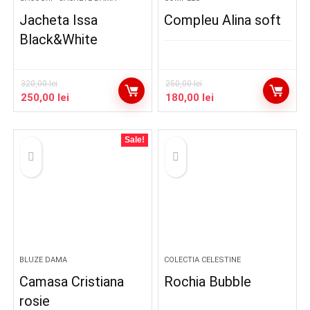
Jacheta Issa
Compleu Alina soft
Black&White
320,00
lei
250,00
lei
Prețul
Prețul
Prețul
Prețul
250,00
lei
180,00
lei
inițial
curent
inițial
curent
a
este:
a
este:
fost:
250,00 lei.
fost:
180,00 lei.
Sale!
320,00 lei.
250,00 lei.
BLUZE DAMA
COLECTIA CELESTINE
Camasa Cristiana
Rochia Bubble
rosie