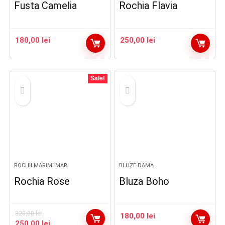
Fusta Camelia
Rochia Flavia
180,00
lei
250,00
lei
Sale!
ROCHII MARIMI MARI
BLUZE DAMA
Rochia Rose
Bluza Boho
320,00
lei
180,00
lei
Prețul
Prețul
250,00
lei