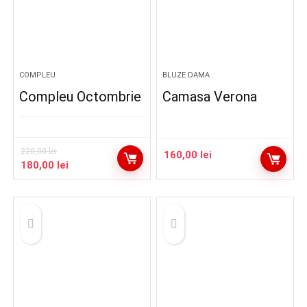
COMPLEU
BLUZE DAMA
Compleu Octombrie
Camasa Verona
220,00
lei
160,00
lei
Prețul
Prețul
180,00
lei
inițial
curent
a
este:
fost:
180,00 lei.
220,00 lei.