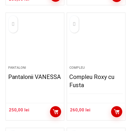
inițial
curent
a
este:
fost:
250,00 lei.
320,00 lei.
PANTALONI
COMPLEU
Pantalonii VANESSA
Compleu Roxy cu
Fusta
250,00
lei
260,00
lei