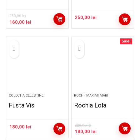
250,00
lei
250,00
lei
Prețul
Prețul
160,00
lei
inițial
curent
a
este:
fost:
160,00 lei.
Sale!
250,00 lei.
COLECTIA CELESTINE
ROCHII MARIMI MARI
Fusta Vis
Rochia Lola
220,00
lei
180,00
lei
Prețul
Prețul
180,00
lei
inițial
curent