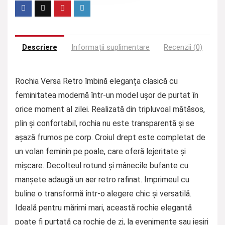
Descriere
Informații suplimentare
Recenzii (0)
Rochia Versa Retro îmbină eleganța clasică cu
feminitatea modernă într-un model ușor de purtat în
orice moment al zilei. Realizată din tripluvoal mătăsos,
plin și confortabil, rochia nu este transparentă și se
așază frumos pe corp. Croiul drept este completat de
un volan feminin pe poale, care oferă lejeritate și
mișcare. Decolteul rotund și mânecile bufante cu
manșete adaugă un aer retro rafinat. Imprimeul cu
buline o transformă într-o alegere chic și versatilă.
Ideală pentru mărimi mari, această rochie elegantă
poate fi purtată ca rochie de zi, la evenimente sau ieșiri