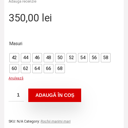
Adauga recenzie
350,00
lei
Masuri
42
44
46
48
50
52
54
56
58
60
62
64
66
68
Anulează
ADAUGĂ ÎN COȘ
SKU:
N/A
Category:
Rochii marimi mari