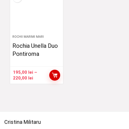
380,00 lei
ROCHII MARIMI MARI
Rochia Unella Duo
Pontiroma
195,00
lei
–
Interval
220,00
lei
de
prețuri:
195,00 lei
până
la
220,00 lei
Cristina Militaru