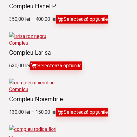
Compleu Hanel P
Interval
350,00
lei
–
400,00
lei
Selectează opțiunile
de
prețuri:
Compleu
350,00 lei
Compleu Larisa
până
la
630,00
lei
Selectează opțiunile
400,00 lei
Compleu
Compleu Noiembrie
Interval
130,00
lei
–
150,00
lei
Selectează opțiunile
de
prețuri: