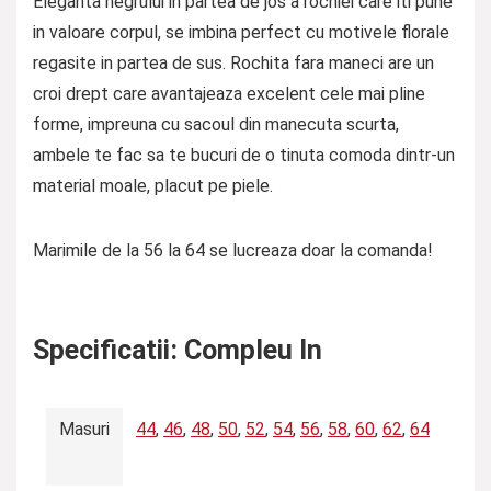
Eleganta negrului in partea de jos a rochiei care iti pune
in valoare corpul, se imbina perfect cu motivele florale
regasite in partea de sus. Rochita fara maneci are un
croi drept care avantajeaza excelent cele mai pline
forme, impreuna cu sacoul din manecuta scurta,
ambele te fac sa te bucuri de o tinuta comoda dintr-un
material moale, placut pe piele.
Marimile de la 56 la 64 se lucreaza doar la comanda!
Specificatii:
Compleu In
Masuri
44
,
46
,
48
,
50
,
52
,
54
,
56
,
58
,
60
,
62
,
64