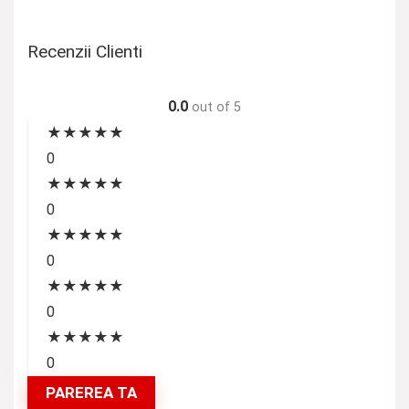
Recenzii Clienti
0.0
out of 5
★
★
★
★
★
0
★
★
★
★
★
0
★
★
★
★
★
0
★
★
★
★
★
0
★
★
★
★
★
0
PAREREA TA