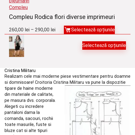
130,00 lei
Compleu
până
Compleu Rodica flori diverse imprimeuri
la
150,00 lei
Interval
260,00
lei
–
290,00
lei
Selectează opțiunile
de
Selectează opțiunile
prețuri:
260,00 lei
până
Cristina Militaru
la
Realizam cele mai moderne piese vestimentare pentru doamne
290,00 lei
si domnisoare! Croitoria Cristina
Militaru va pune la dispozitie
tipare de haine moderne
din materiale de calitate,
pe masura dvs. corporala.
Alegeti cu incredere
pantaloni dama la
comanda, sacouri, rochii
toate masurile, fuste si
bluze cat si alte tipuri