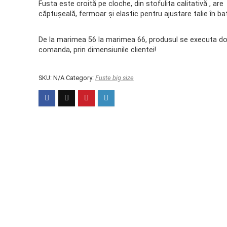
p
Fusta este croită pe cloche, din stofulita calitativă , are
căptușeală, fermoar și elastic pentru ajustare talie în ba
1
p
De la marimea 56 la marimea 66, produsul se executa do
l
comanda, prin dimensiunile clientei!
1
SKU:
N/A
Category:
Fuste big size