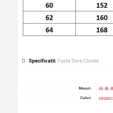
Specificatii:
Fusta Dora Cloche
Masuri
44
,
46
,
4
Culori
carouri-