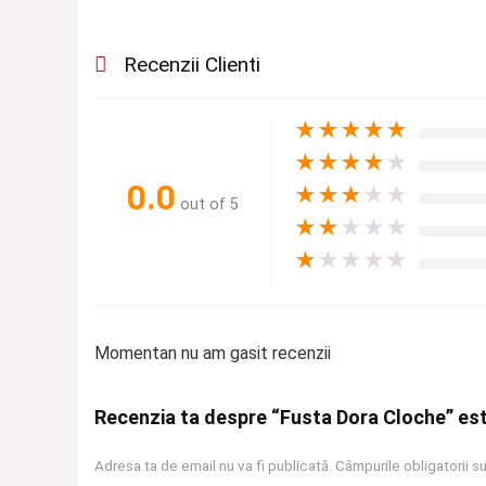
Recenzii Clienti
★
★
★
★
★
★
★
★
★
★
0.0
★
★
★
★
★
out of 5
★
★
★
★
★
★
★
★
★
★
Momentan nu am gasit recenzii
Recenzia ta despre “Fusta Dora Cloche” es
Adresa ta de email nu va fi publicată.
Câmpurile obligatorii 