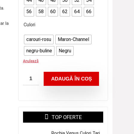
44
46
48
50
52
54
rețuri:
la
ta.
30,00 lei
160,00 lei
56
58
60
62
64
66
ână
ar la
Culori
a
60,00 lei
carouri-rosu
Maron-Channel
negru-buline
Negru
Anulează
ADAUGĂ ÎN COȘ
TOP OFERTE
Rochia Venus Culori Tari