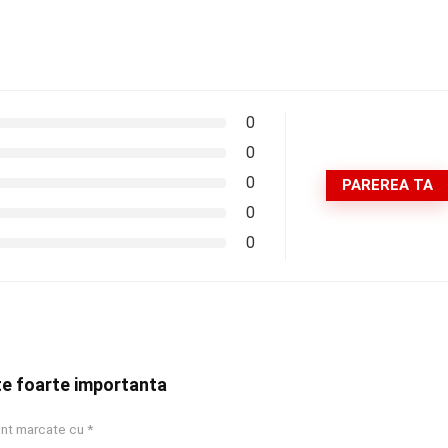
0
0
0
PAREREA TA
0
0
te foarte importanta
sunt marcate cu
*