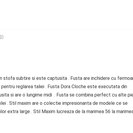
0)
 stofa subtire si este captusita . Fusta are inchidere cu fermoar
c pentru reglarea taliei . Fusta Dora Cloche este executata din
tusita si are o lungime midi . Fusta se combina perfect cu alte pi
ilei . Stil maxim are o colectie impresionanta de modele ce se
urilor extra large . Stil Maxim lucreaza de la marimea 56 la marime