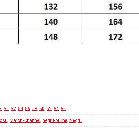
8
,
50
,
52
,
54
,
56
,
58
,
60
,
62
,
64
,
66
rosu
,
Maron-Channel
,
negru-buline
,
Negru