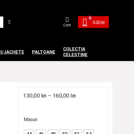
0
0,00
lei
Cont
COLECTIA
I/JACHETE
PALTOANE
CELESTINE
Interval
130,00
lei
–
160,00
lei
de
prețuri:
nterval
Masuri
130,00 lei
e
până