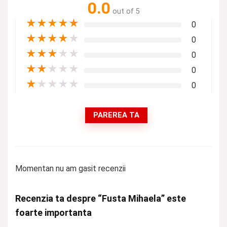
0.0
out of 5
★
★
★
★
★
0
★
★
★
★
★
0
★
★
★
★
★
0
★
★
★
★
★
0
★
★
★
★
★
0
PAREREA TA
Momentan nu am gasit recenzii
Recenzia ta despre “Fusta Mihaela” este
foarte importanta