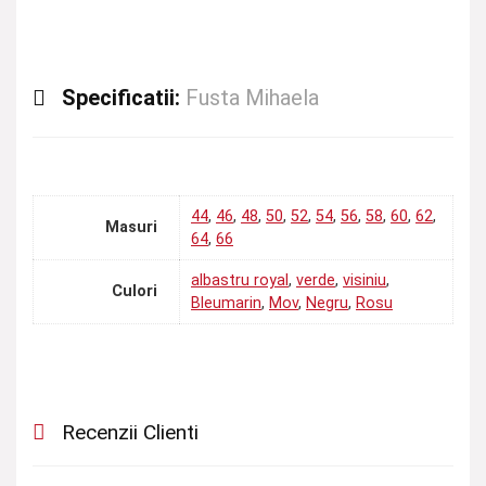
Specificatii:
Fusta Mihaela
44
,
46
,
48
,
50
,
52
,
54
,
56
,
58
,
60
,
62
,
Masuri
64
,
66
albastru royal
,
verde
,
visiniu
,
Culori
Bleumarin
,
Mov
,
Negru
,
Rosu
Recenzii Clienti