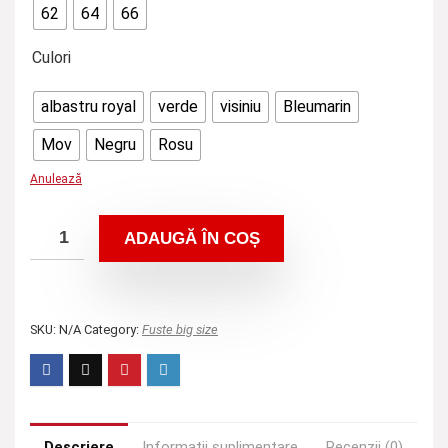
62
64
66
Culori
albastru royal
verde
visiniu
Bleumarin
Mov
Negru
Rosu
Anulează
ADAUGĂ ÎN COȘ
SKU:
N/A
Category:
Fuste big size
Descriere
Informații suplimentare
Recenzii (0)