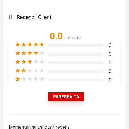
Recenzii Clienti
0.0
out of 5
★
★
★
★
★
0
★
★
★
★
★
0
★
★
★
★
★
0
★
★
★
★
★
0
★
★
★
★
★
0
PAREREA TA
Momentan nu am gasit recenzii