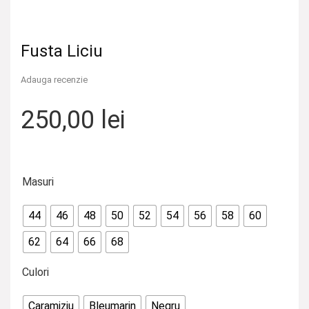
Fusta Liciu
Adauga recenzie
250,00
lei
Masuri
44
46
48
50
52
54
56
58
60
62
64
66
68
Culori
Caramiziu
Bleumarin
Negru