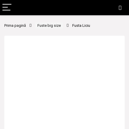
Prima pagină
Fuste big size
Fusta Liciu