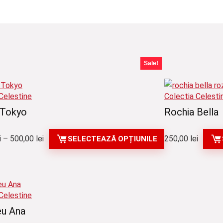
Sale!
Celestine
Colectia Celesti
 Tokyo
Rochia Bella
Interval
i
–
500,00
lei
250,00
lei
SELECTEAZĂ OPȚIUNILE
de
prețuri:
400,00 lei
până
Celestine
la
u Ana
500,00 lei