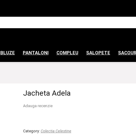
BLUZE
PANTALONI
COMPLEU
SALOPETE
SACOUR
Jacheta Adela
Adauga recenzie
Category:
Colectia Celestine