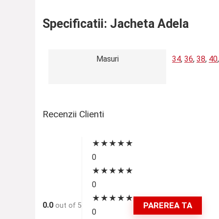
Specificatii:
Jacheta Adela
Masuri
34
,
36
,
38
,
40
Recenzii Clienti
★
★
★
★
★
0
★
★
★
★
★
0
★
★
★
★
★
0.0
PAREREA TA
out of 5
0