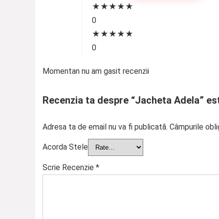
★
★
★
★
★
0
★
★
★
★
★
0
Momentan nu am gasit recenzii
Recenzia ta despre “Jacheta Adela” es
Adresa ta de email nu va fi publicată.
Câmpurile obli
Acorda Stele
Scrie Recenzie
*