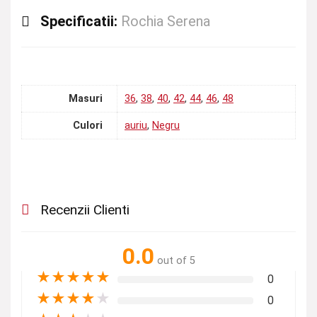
Specificatii:
Rochia Serena
Masuri
36
,
38
,
40
,
42
,
44
,
46
,
48
Culori
auriu
,
Negru
Recenzii Clienti
0.0
out of 5
★
★
★
★
★
0
★
★
★
★
★
0