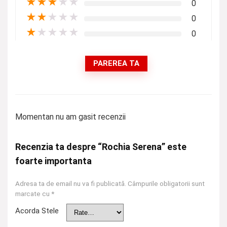
★
★
★
★
★
0
★
★
★
★
★
0
★
★
★
★
★
0
PAREREA TA
Momentan nu am gasit recenzii
Recenzia ta despre “Rochia Serena” este
foarte importanta
Adresa ta de email nu va fi publicată.
Câmpurile obligatorii sunt
marcate cu
*
Acorda Stele