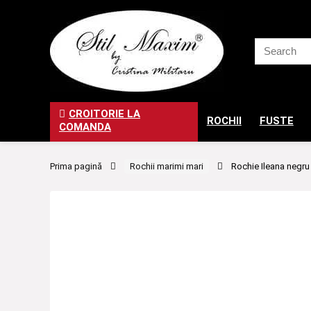
CROITORIE LA
ROCHII
FUSTE
COMANDA
Prima pagină
Rochii marimi mari
Rochie Ileana negru