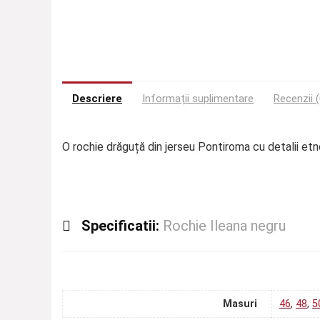
Descriere
Informații suplimentare
Recenzii (
O rochie drăguță din jerseu Pontiroma cu detalii et
Specificatii:
Rochie Ileana negru
Masuri
46
,
48
,
5