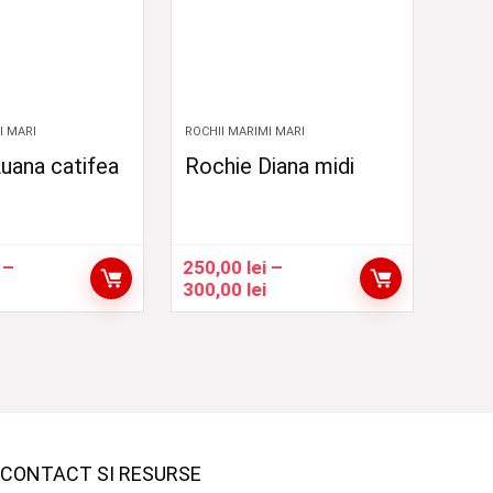
I MARI
ROCHII MARIMI MARI
uana catifea
Rochie Diana midi
–
250,00
lei
–
Interval
Interval
300,00
lei
de
de
prețuri:
prețuri:
220,00 lei
250,00 lei
până
până
la
la
270,00 lei
300,00 lei
CONTACT SI RESURSE