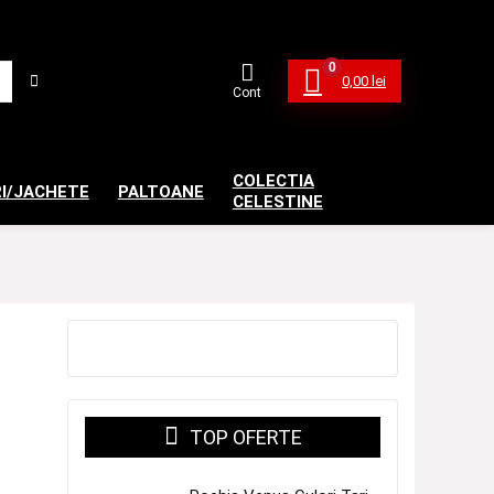
0
0,00
lei
Cont
COLECTIA
I/JACHETE
PALTOANE
CELESTINE
TOP OFERTE