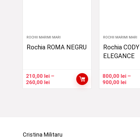
ROCHII MARIMI MARI
ROCHII MARIMI MARI
Rochia ROMA NEGRU
Rochia CODY
ELEGANCE
210,00
lei
–
800,00
lei
–
Interval
Inter
260,00
lei
900,00
lei
de
de
prețuri:
prețur
210,00 lei
800,0
până
până
la
la
260,00 lei
900,0
Cristina Militaru