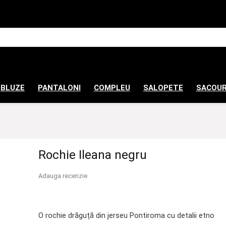
BLUZE
PANTALONI
COMPLEU
SALOPETE
SACOUR
Rochie Ileana negru
Adauga recenzie
O rochie drăguță din jerseu Pontiroma cu detalii etno