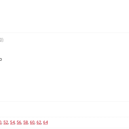
0)
no
0
,
52
,
54
,
56
,
58
,
60
,
62
,
64