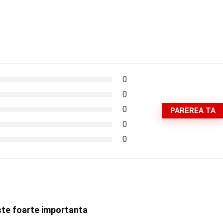
0
0
0
PAREREA TA
0
0
ste foarte importanta