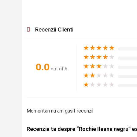
Recenzii Clienti
★
★
★
★
★
★
★
★
★
★
0.0
★
★
★
★
★
out of 5
★
★
★
★
★
★
★
★
★
★
Momentan nu am gasit recenzii
Recenzia ta despre “Rochie Ileana negru” e