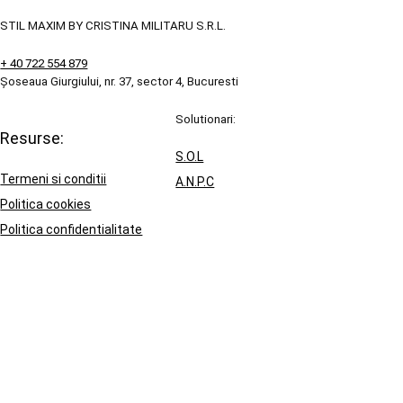
STIL MAXIM BY CRISTINA MILITARU S.R.L.
+ 40 722 554 879
Șoseaua Giurgiului, nr. 37, sector 4, Bucuresti
Solutionari:
Resurse:
S.O.L
Termeni si conditii
A.N.P.C
Politica cookies
Politica confidentialitate