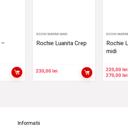
ROCHII MARIMI MARI
ROCHII MARIM
 –
Rochie Luanita Crep
Rochie L
midi
220,00
lei
230,00
lei
val
270,00
lei
i:
0 lei
0 lei
Informatii